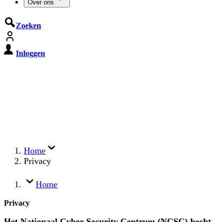
Over ons
Zoeken
Inloggen
De Cyberbeveiligingswet treedt op
15 augustus 2026 in werking
Registreer jouw organisatie nu op MijnNCSC met
eHerkenning of SSOnRijk.
Meer over registreren
Home
Privacy
Home
Privacy
Het Nationaal Cyber Security Centrum (NCSC) hecht