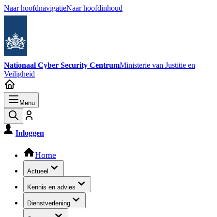
Naar hoofdnavigatie
Naar hoofdinhoud
Nationaal Cyber Security Centrum
Ministerie van Justitie en
Veiligheid
Menu
Inloggen
Hoofdnavigatie
Home
Actueel
Kennis en advies
Dienstverlening