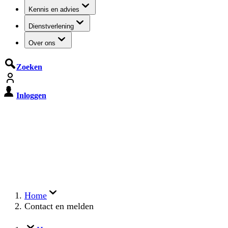
Kennis en advies
Dienstverlening
Over ons
Zoeken
Inloggen
De Cyberbeveiligingswet treedt op
15 augustus 2026 in werking
Registreer jouw organisatie nu op MijnNCSC met
eHerkenning of SSOnRijk.
Meer over registreren
Home
Contact en melden