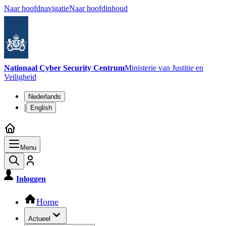
Naar hoofdnavigatie
Naar hoofdinhoud
Nationaal Cyber Security Centrum
Ministerie van Justitie en
Veiligheid
Taalkeuze
Nederlands
|
English
Menu
Inloggen
Hoofdnavigatie
Home
Actueel