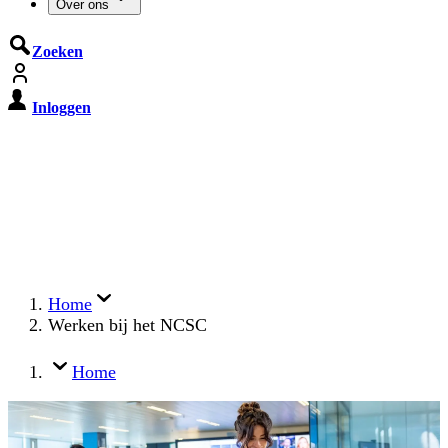
Over ons
Zoeken
Inloggen
De Cyberbeveiligingswet treedt op
15 augustus 2026 in werking
Registreer jouw organisatie nu op MijnNCSC met
eHerkenning of SSOnRijk.
Meer over registreren
Home
Werken bij het NCSC
Home