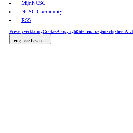
MijnNCSC
NCSC Community
RSS
Privacyverklaring
Cookies
Copyright
Sitemap
Toegankelijkheid
Arch
Terug naar boven