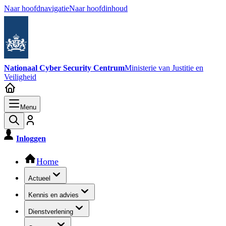
Naar hoofdnavigatie
Naar hoofdinhoud
Nationaal Cyber Security Centrum
Ministerie van Justitie en
Veiligheid
Menu
Inloggen
Hoofdnavigatie
Home
Actueel
Kennis en advies
Dienstverlening