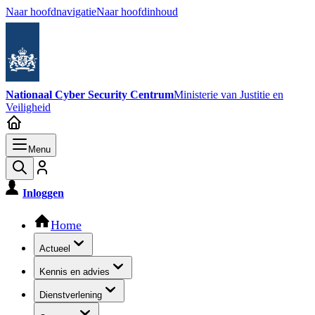
Naar hoofdnavigatie
Naar hoofdinhoud
Nationaal Cyber Security Centrum
Ministerie van Justitie en
Veiligheid
Menu
Inloggen
Hoofdnavigatie
Home
Actueel
Kennis en advies
Dienstverlening