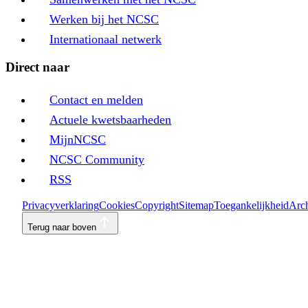
Werken bij het NCSC
Internationaal netwerk
Direct naar
Contact en melden
Actuele kwetsbaarheden
MijnNCSC
NCSC Community
RSS
Privacyverklaring
Cookies
Copyright
Sitemap
Toegankelijkheid
Arch
Terug naar boven