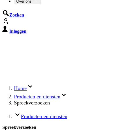
Over ons
Zoeken
Inloggen
De Cyberbeveiligingswet treedt op
15 augustus 2026 in werking
Registreer jouw organisatie nu op MijnNCSC met
eHerkenning of SSOnRijk.
Meer over registreren
Home
Producten en diensten
Spreekverzoeken
Producten en diensten
Spreekverzoeken