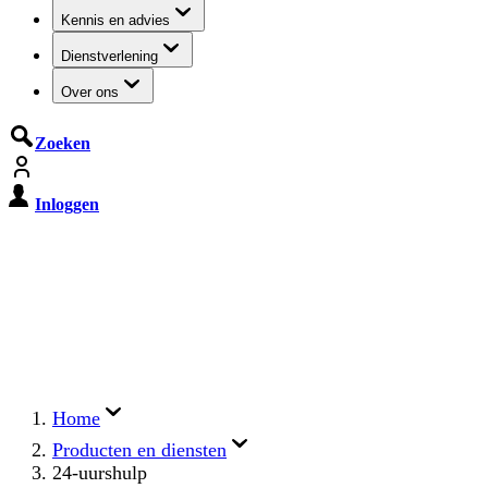
Kennis en advies
Dienstverlening
Over ons
Zoeken
Inloggen
De Cyberbeveiligingswet treedt op
15 augustus 2026 in werking
Registreer jouw organisatie nu op MijnNCSC met
eHerkenning of SSOnRijk.
Meer over registreren
Home
Producten en diensten
24-uurshulp