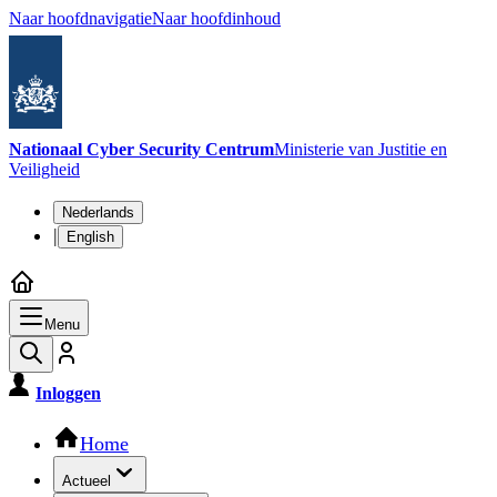
Naar hoofdnavigatie
Naar hoofdinhoud
Nationaal Cyber Security Centrum
Ministerie van Justitie en
Veiligheid
Taalkeuze
Nederlands
|
English
Menu
Inloggen
Hoofdnavigatie
Home
Actueel