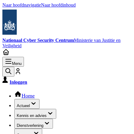
Naar hoofdnavigatie
Naar hoofdinhoud
Nationaal Cyber Security Centrum
Ministerie van Justitie en
Veiligheid
Menu
Inloggen
Hoofdnavigatie
Home
Actueel
Kennis en advies
Dienstverlening