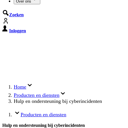
Over ons
Zoeken
Inloggen
De Cyberbeveiligingswet treedt op
15 augustus 2026 in werking
Registreer jouw organisatie nu op MijnNCSC met
eHerkenning of SSOnRijk.
Meer over registreren
Home
Producten en diensten
Hulp en ondersteuning bij cyberincidenten
Producten en diensten
Hulp en ondersteuning bij cyberincidenten