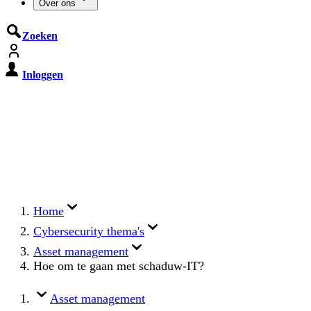
Over ons
Zoeken
Inloggen
De Cyberbeveiligingswet treedt op
15 augustus 2026 in werking
Registreer jouw organisatie nu op MijnNCSC met
eHerkenning of SSOnRijk.
Meer over registreren
Home
Cybersecurity thema's
Asset management
Hoe om te gaan met schaduw-IT?
Asset management