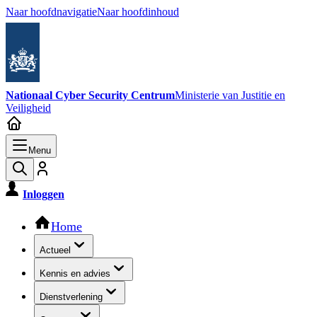
Naar hoofdnavigatie
Naar hoofdinhoud
Nationaal Cyber Security Centrum
Ministerie van Justitie en
Veiligheid
Menu
Inloggen
Hoofdnavigatie
Home
Actueel
Kennis en advies
Dienstverlening