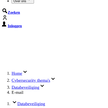
Over ons
Zoeken
Inloggen
De Cyberbeveiligingswet treedt op
15 augustus 2026 in werking
Registreer jouw organisatie nu op MijnNCSC met
eHerkenning of SSOnRijk.
Meer over registreren
Home
Cybersecurity thema's
Databeveiliging
E-mail
Databeveiliging