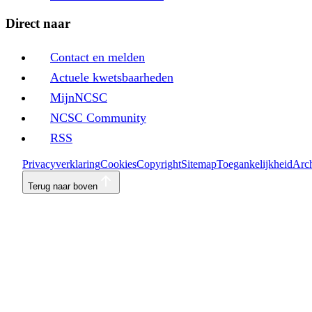
Direct naar
Contact en melden
Actuele kwetsbaarheden
MijnNCSC
NCSC Community
RSS
Privacyverklaring
Cookies
Copyright
Sitemap
Toegankelijkheid
Arch
Terug naar boven