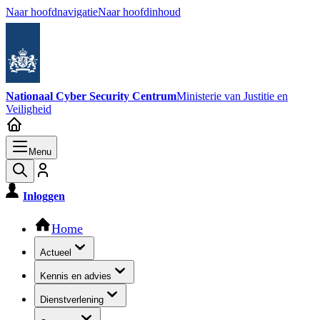
Naar hoofdnavigatie
Naar hoofdinhoud
Nationaal Cyber Security Centrum
Ministerie van Justitie en
Veiligheid
Menu
Inloggen
Hoofdnavigatie
Home
Actueel
Kennis en advies
Dienstverlening