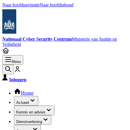
Naar hoofdnavigatie
Naar hoofdinhoud
Nationaal Cyber Security Centrum
Ministerie van Justitie en
Veiligheid
Menu
Inloggen
Hoofdnavigatie
Home
Actueel
Kennis en advies
Dienstverlening