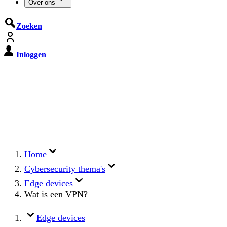
Over ons
Zoeken
Inloggen
De Cyberbeveiligingswet treedt op
15 augustus 2026 in werking
Registreer jouw organisatie nu op MijnNCSC met
eHerkenning of SSOnRijk.
Meer over registreren
Home
Cybersecurity thema's
Edge devices
Wat is een VPN?
Edge devices