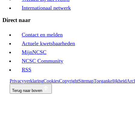
Internationaal netwerk
Direct naar
Contact en melden
Actuele kwetsbaarheden
MijnNCSC
NCSC Community
RSS
Privacyverklaring
Cookies
Copyright
Sitemap
Toegankelijkheid
Arch
Terug naar boven