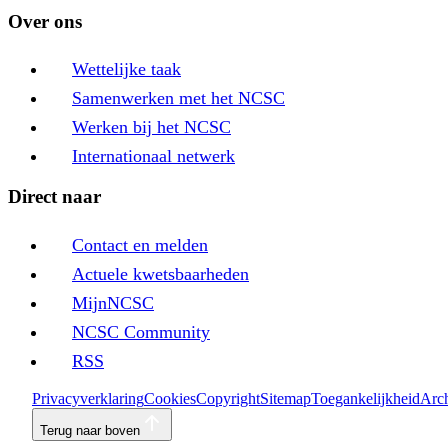
Over ons
Wettelijke taak
Samenwerken met het NCSC
Werken bij het NCSC
Internationaal netwerk
Direct naar
Contact en melden
Actuele kwetsbaarheden
MijnNCSC
NCSC Community
RSS
Privacyverklaring
Cookies
Copyright
Sitemap
Toegankelijkheid
Arch
Terug naar boven