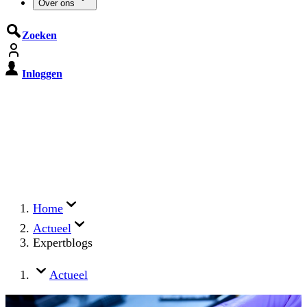
Over ons
Zoeken
Inloggen
De Cyberbeveiligingswet treedt op
15 augustus 2026 in werking
Registreer jouw organisatie nu op MijnNCSC met
eHerkenning of SSOnRijk.
Meer over registreren
Home
Actueel
Expertblogs
Actueel