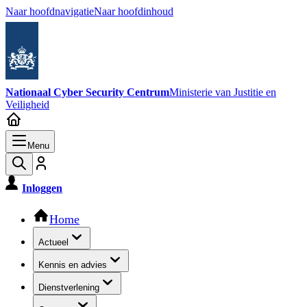
Naar hoofdnavigatie
Naar hoofdinhoud
Nationaal Cyber Security Centrum
Ministerie van Justitie en
Veiligheid
Menu
Inloggen
Hoofdnavigatie
Home
Actueel
Kennis en advies
Dienstverlening