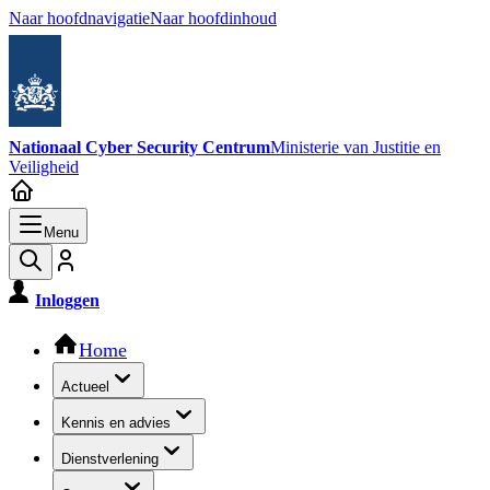
Naar hoofdnavigatie
Naar hoofdinhoud
Nationaal Cyber Security Centrum
Ministerie van Justitie en
Veiligheid
Menu
Inloggen
Hoofdnavigatie
Home
Actueel
Kennis en advies
Dienstverlening