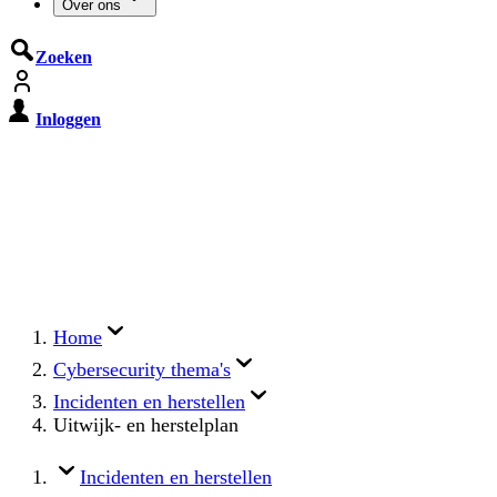
Over ons
Zoeken
Inloggen
De Cyberbeveiligingswet treedt op
15 augustus 2026 in werking
Registreer jouw organisatie nu op MijnNCSC met
eHerkenning of SSOnRijk.
Meer over registreren
Home
Cybersecurity thema's
Incidenten en herstellen
Uitwijk- en herstelplan
Incidenten en herstellen