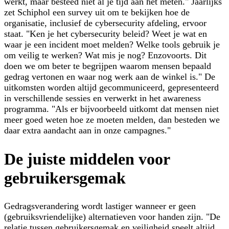
werkt, maar besteed niet al je tijd aan het meten." Jaarlijks
zet Schiphol een survey uit om te bekijken hoe de
organisatie, inclusief de cybersecurity afdeling, ervoor
staat. "Ken je het cybersecurity beleid? Weet je wat en
waar je een incident moet melden? Welke tools gebruik je
om veilig te werken? Wat mis je nog? Enzovoorts. Dit
doen we om beter te begrijpen waarom mensen bepaald
gedrag vertonen en waar nog werk aan de winkel is." De
uitkomsten worden altijd gecommuniceerd, gepresenteerd
in verschillende sessies en verwerkt in het awareness
programma. "Als er bijvoorbeeld uitkomt dat mensen niet
meer goed weten hoe ze moeten melden, dan besteden we
daar extra aandacht aan in onze campagnes."
De juiste middelen voor
gebruikersgemak
Gedragsverandering wordt lastiger wanneer er geen
(gebruiksvriendelijke) alternatieven voor handen zijn. "De
relatie tussen gebruikersgemak en veiligheid speelt altijd