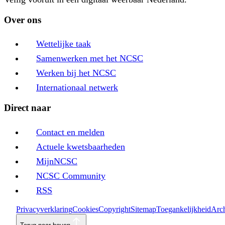
Over ons
Wettelijke taak
Samenwerken met het NCSC
Werken bij het NCSC
Internationaal netwerk
Direct naar
Contact en melden
Actuele kwetsbaarheden
MijnNCSC
NCSC Community
RSS
Privacyverklaring
Cookies
Copyright
Sitemap
Toegankelijkheid
Arch