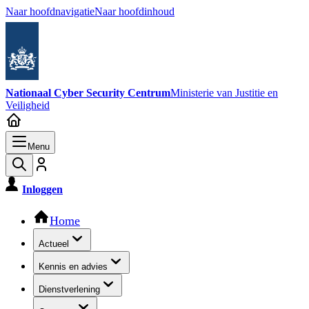
Naar hoofdnavigatie
Naar hoofdinhoud
Nationaal Cyber Security Centrum
Ministerie van Justitie en
Veiligheid
Menu
Inloggen
Hoofdnavigatie
Home
Actueel
Kennis en advies
Dienstverlening