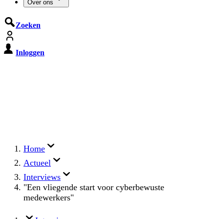
Over ons
Zoeken
Inloggen
De Cyberbeveiligingswet treedt op
15 augustus 2026 in werking
Registreer jouw organisatie nu op MijnNCSC met
eHerkenning of SSOnRijk.
Meer over registreren
Home
Actueel
Interviews
"Een vliegende start voor cyberbewuste
medewerkers"