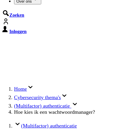
Over ons
Zoeken
Inloggen
De Cyberbeveiligingswet treedt op
15 augustus 2026 in werking
Registreer jouw organisatie nu op MijnNCSC met
eHerkenning of SSOnRijk.
Meer over registreren
Home
Cybersecurity thema's
(Multifactor) authenticatie
Hoe kies ik een wachtwoordmanager?
(Multifactor) authenticatie