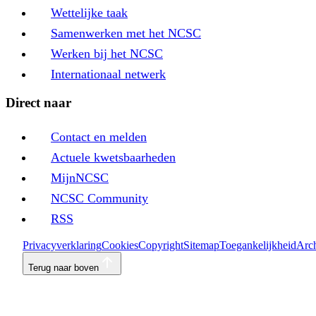
Wettelijke taak
Samenwerken met het NCSC
Werken bij het NCSC
Internationaal netwerk
Direct naar
Contact en melden
Actuele kwetsbaarheden
MijnNCSC
NCSC Community
RSS
Privacyverklaring
Cookies
Copyright
Sitemap
Toegankelijkheid
Arch
Terug naar boven