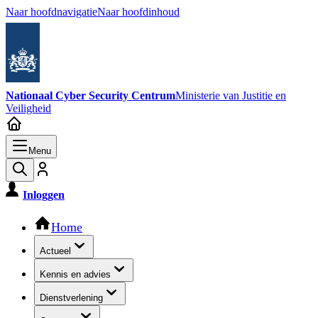
Naar hoofdnavigatie
Naar hoofdinhoud
Nationaal Cyber Security Centrum
Ministerie van Justitie en
Veiligheid
Menu
Inloggen
Hoofdnavigatie
Home
Actueel
Kennis en advies
Dienstverlening