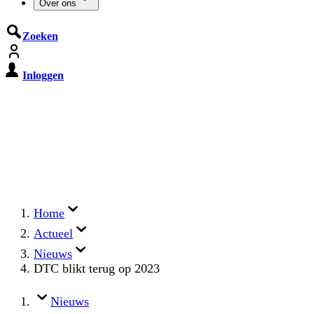
Over ons
Zoeken
Inloggen
De Cyberbeveiligingswet treedt op
15 augustus 2026 in werking
Registreer jouw organisatie nu op MijnNCSC met
eHerkenning of SSOnRijk.
Meer over registreren
Home
Actueel
Nieuws
DTC blikt terug op 2023
Nieuws