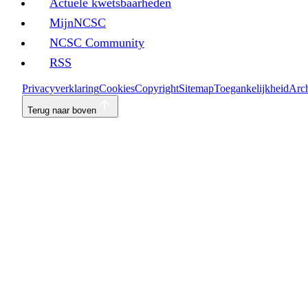
Actuele kwetsbaarheden
MijnNCSC
NCSC Community
RSS
Privacyverklaring
Cookies
Copyright
Sitemap
Toegankelijkheid
Arch
Terug naar boven