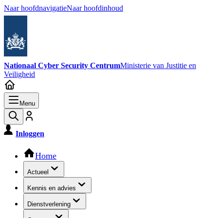
Naar hoofdnavigatie
Naar hoofdinhoud
Nationaal Cyber Security Centrum
Ministerie van Justitie en
Veiligheid
Menu
Inloggen
Hoofdnavigatie
Home
Actueel
Kennis en advies
Dienstverlening