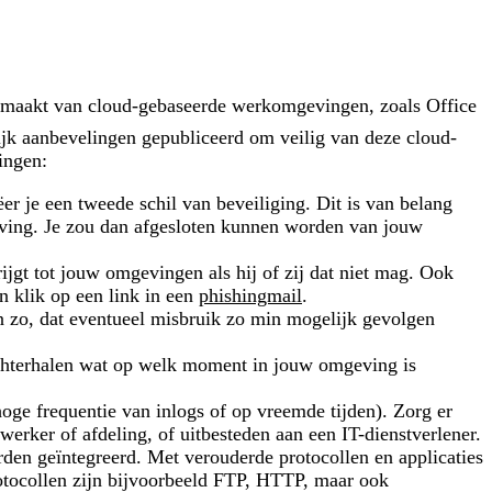
gemaakt van cloud-gebaseerde werkomgevingen, zoals Office
lijk aanbevelingen gepubliceerd om veilig van deze cloud-
ingen:
r je een tweede schil van beveiliging. Dit is van belang
mgeving. Je zou dan afgesloten kunnen worden van jouw
ijgt tot jouw omgevingen als hij of zij dat niet mag. Ook
n klik op een link in een
phishingmail
.
en zo, dat eventueel misbruik zo min mogelijk gevolgen
 achterhalen wat op welk moment in jouw omgeving is
, hoge frequentie van inlogs of op vreemde tijden). Zorg er
werker of afdeling, of uitbesteden aan een IT-dienstverlener.
en geïntegreerd. Met verouderde protocollen en applicaties
otocollen zijn bijvoorbeeld FTP, HTTP, maar ook