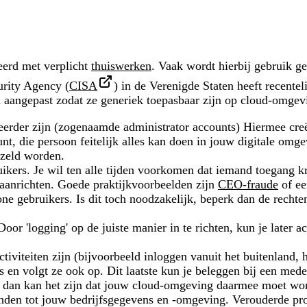
eerd met verplicht
thuiswerken
. Vaak wordt hierbij gebruik 
urity Agency (
CISA
) in de Verenigde Staten heeft recente
aangepast zodat ze generiek toepasbaar zijn op cloud-omgev
eerder zijn (zogenaamde administrator accounts) Hiermee creëe
unt, die persoon feitelijk alles kan doen in jouw digitale o
jzeld worden.
kers. Je wil ten alle tijden voorkomen dat iemand toegang kr
 aanrichten. Goede praktijkvoorbeelden zijn
CEO-fraude
of ee
ne gebruikers. Is dit toch noodzakelijk, beperk dan de recht
or 'logging' op de juiste manier in te richten, kun je later
e activiteiten zijn (bijvoorbeeld inloggen vanuit het buitenland
ts en volgt ze ook op. Dit laatste kun je beleggen bij een mede
dan kan het zijn dat jouw cloud-omgeving daarmee moet word
vinden tot jouw bedrijfsgegevens en -omgeving. Verouderde pr