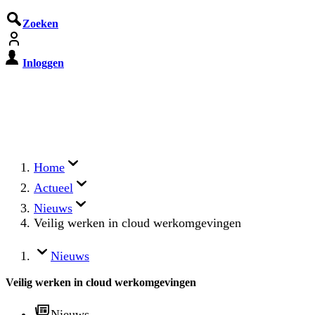
Zoeken
Inloggen
De Cyberbeveiligingswet treedt o
Registreer jouw organisatie nu op MijnNCSC met 
Home
Actueel
Nieuws
Veilig werken in cloud werkomgevingen
Nieuws
Veilig werken in cloud werkomgevingen
Nieuws