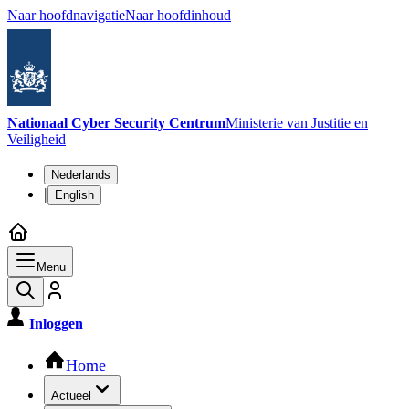
Naar hoofdnavigatie
Naar hoofdinhoud
Nationaal Cyber Security Centrum
Ministerie van Justitie en
Veiligheid
Taalkeuze
Nederlands
|
English
Menu
Inloggen
Hoofdnavigatie
Home
Actueel