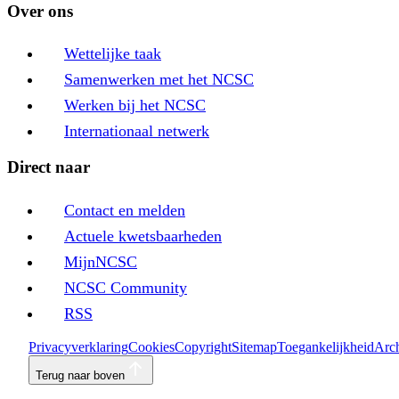
Over ons
Wettelijke taak
Samenwerken met het NCSC
Werken bij het NCSC
Internationaal netwerk
Direct naar
Contact en melden
Actuele kwetsbaarheden
MijnNCSC
NCSC Community
RSS
Privacyverklaring
Cookies
Copyright
Sitemap
Toegankelijkheid
Arch
Terug naar boven