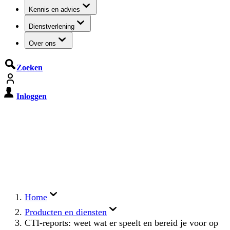
Kennis en advies
Dienstverlening
Over ons
Zoeken
Inloggen
De Cyberbeveiligingswet treedt op
15 augustus 2026 in werking
Registreer jouw organisatie nu op MijnNCSC met
eHerkenning of SSOnRijk.
Meer over registreren
Home
Producten en diensten
CTI-reports: weet wat er speelt en bereid je voor op