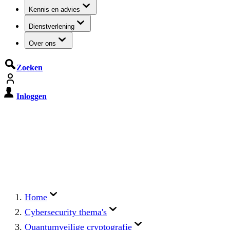
Kennis en advies
Dienstverlening
Over ons
Zoeken
Inloggen
De Cyberbeveiligingswet treedt op
15 augustus 2026 in werking
Registreer jouw organisatie nu op MijnNCSC met
eHerkenning of SSOnRijk.
Meer over registreren
Home
Cybersecurity thema's
Quantumveilige cryptografie