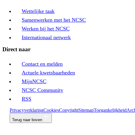
Wettelijke taak
Samenwerken met het NCSC
Werken bij het NCSC
Internationaal netwerk
Direct naar
Contact en melden
Actuele kwetsbaarheden
MijnNCSC
NCSC Community
RSS
Privacyverklaring
Cookies
Copyright
Sitemap
Toegankelijkheid
Arch
Terug naar boven