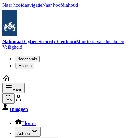
Naar hoofdnavigatie
Naar hoofdinhoud
Nationaal Cyber Security Centrum
Ministerie van Justitie en
Veiligheid
Taalkeuze
Nederlands
|
English
Menu
Inloggen
Hoofdnavigatie
Home
Actueel