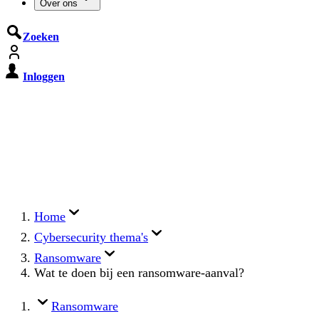
Over ons
Zoeken
Inloggen
De Cyberbeveiligingswet treedt op
15 augustus 2026 in werking
Registreer jouw organisatie nu op MijnNCSC met
eHerkenning of SSOnRijk.
Meer over registreren
Home
Cybersecurity thema's
Ransomware
Wat te doen bij een ransomware-aanval?
Ransomware