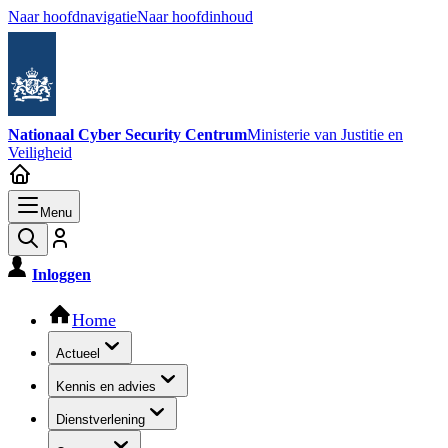
Naar hoofdnavigatie
Naar hoofdinhoud
Nationaal Cyber Security Centrum
Ministerie van Justitie en
Veiligheid
Menu
Inloggen
Hoofdnavigatie
Home
Actueel
Kennis en advies
Dienstverlening