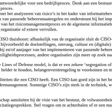
antwoordelijke voor een bedrijfsproces. Denk aan een bestuur
 proces.
met het analyseren van risico’s in het kader van informatiebev
eren van passende beheersmaatregelen en ondersteunt bij het im
it van het risicomanagementproces en de algemene informatiebe
organisatie of extern vervullen.
CISO thuishoort: afhankelijk van de organisatie sluit de CISO-
 bijvoorbeeld de doelstellingen, omvang, cultuur en (digitale)
r bij en/of aanjager van het implementeren van passende beh
eiligheidsprocessen, andere organisaties zijn meer op zoek na
 Lines of Defense
model, is dat er een zekere ‘segregation o
helder te houden, belangenverstrengeling te voorkomen en te z
liteiten die een CISO heeft. Een CISO kan goed zijn in het b
andermanagement. Sommige CISO’s zijn sterk in de techniek, w
chap aansluiten bij de visie van het bestuur, de volwassenhei
icitatiegesprekken. Stel vragen om te achterhalen of er een ma