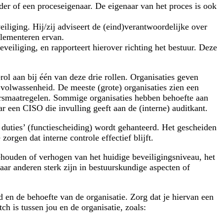
der of een proceseigenaar. De eigenaar van het proces is ook
eiliging. Hij/zij adviseert de (eind)verantwoordelijke over
plementeren ervan.
veiliging, en rapporteert hierover richting het bestuur. Deze
rol aan bij één van deze drie rollen. Organisaties geven
 volwassenheid. De meeste (grote) organisaties zien een
eersmaatregelen. Sommige organisaties hebben behoefte aan
ar een CISO die invulling geeft aan de (interne) auditkant.
f duties’ (functiescheiding) wordt gehanteerd. Het gescheiden
orgen dat interne controle effectief blijft.
ehouden of verhogen van het huidige beveiligingsniveau, het
aar anderen sterk zijn in bestuurskundige aspecten of
d en de behoefte van de organisatie.
Zorg dat je hiervan een
tch is tussen jou en de organisatie, zoals: