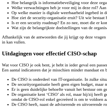
Hoe belangrijk is informatiebeveiliging voor deze org
Welke verwachtingen heb je voor mij in deze rol? Aan
Op welke manier is digitale weerbaarheid ingebed in 
Hoe ziet de security-organisatie eruit? Uit wie bestaa
Is er een security roadmap? En zo nee, moet die er k
Wat zijn de belangrijkste doelstellingen van de organi
Afhankelijk van de antwoorden die jij krijgt op deze vragen 
in kan vullen.
Uitdagingen voor effectief CISO-schap
Wat voor CISO je ook bent, je hebt in ieder geval een pass
Een aantal indicatoren dat je misschien minder mandaat en b
De CISO is onderdeel van IT-organisatie. In zulke sit
De securityorganisatie heeft geen eigen budget, maar 
Er is geen duidelijke behoefte vanuit het bestuur om g
De organisatie kent ‘CISO’ als rol, maar hij/zij heeft
omdat de CISO-rol enkel gecreëerd is om te voldoen aan
De CISO heeft, naast de adviserende en uitvoerende rol