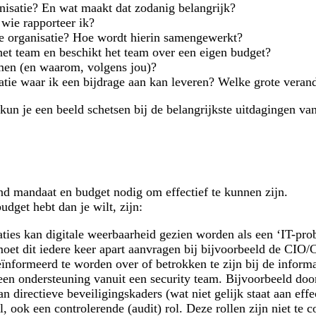
anisatie? En wat maakt dat zodanig belangrijk?
 wie rapporteer ik?
de organisatie? Hoe wordt hierin samengewerkt?
t het team en beschikt het team over een eigen budget?
omen (en waarom, volgens jou)?
satie waar ik een bijdrage aan kan leveren? Welke grote vera
kun je een beeld schetsen bij de belangrijkste uitdagingen van
end mandaat en budget nodig om effectief te kunnen zijn.
udget hebt dan je wilt, zijn:
uaties kan digitale weerbaarheid gezien worden als een ‘IT-pr
moet dit iedere keer apart aanvragen bij bijvoorbeeld de CIO
eïnformeerd te worden over of betrokken te zijn bij de inform
 geen ondersteuning vanuit een security team. Bijvoorbeeld doo
 directieve beveiligingskaders (wat niet gelijk staat aan effe
, ook een controlerende (audit) rol. Deze rollen zijn niet te 