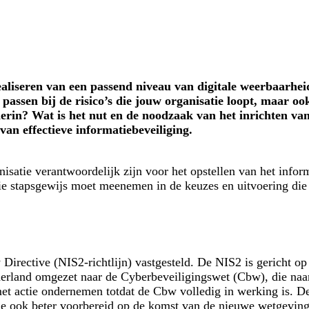
aliseren van een passend niveau van digitale weerbaarheid
passen bij de risico’s die jouw organisatie loopt, maar o
hierin? Wat is het nut en de noodzaak van het inrichten va
an effectieve informatiebeveiliging.
isatie verantwoordelijk zijn voor het opstellen van het info
satie stapsgewijs moet meenemen in de keuzes en uitvoering d
irective (NIS2-richtlijn) vastgesteld. De NIS2 is gericht op
erland omgezet naar de Cyberbeveiligingswet (Cbw), die naa
et actie ondernemen totdat de Cbw volledig in werking is. De 
en je ook beter voorbereid op de komst van de nieuwe wetgevin