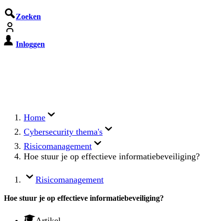
Zoeken
Inloggen
De Cyberbeveiligingswet treedt o
Registreer jouw organisatie nu op MijnNCSC met 
Home
Cybersecurity thema's
Risicomanagement
Hoe stuur je op effectieve informatiebeveiliging?
Risicomanagement
Hoe stuur je op effectieve informatiebeveiliging?
Artikel