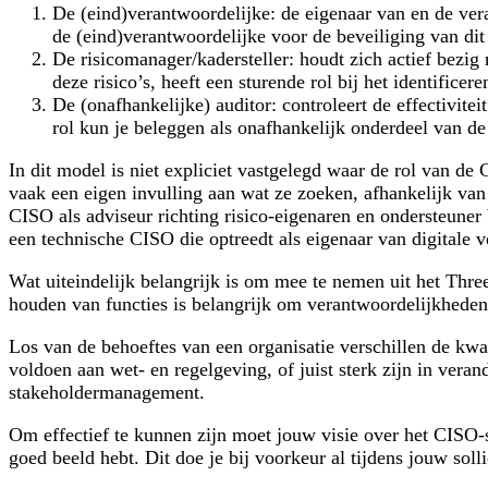
De (eind)verantwoordelijke
: de eigenaar van en de ver
de (eind)verantwoordelijke voor de beveiliging van dit
De risicomanager/kadersteller:
houdt zich actief bezig 
deze risico’s, heeft een sturende rol bij het identific
De (onafhankelijke) auditor:
controleert de effectivite
rol kun je beleggen als onafhankelijk onderdeel van de 
In dit model is niet expliciet vastgelegd waar de rol van de 
vaak een eigen invulling aan wat ze zoeken, afhankelijk van
CISO als adviseur richting risico-eigenaren en ondersteune
een technische CISO die optreedt als eigenaar van digitale v
Wat uiteindelijk belangrijk is om mee te nemen uit het
Three
houden van functies is belangrijk om verantwoordelijkheden 
Los van de behoeftes van een organisatie verschillen de kwa
voldoen aan wet- en regelgeving, of juist sterk zijn in ver
stakeholdermanagement.
Om effectief te kunnen zijn moet jouw visie over het CISO-s
goed beeld hebt. Dit doe je bij voorkeur al tijdens jouw soll