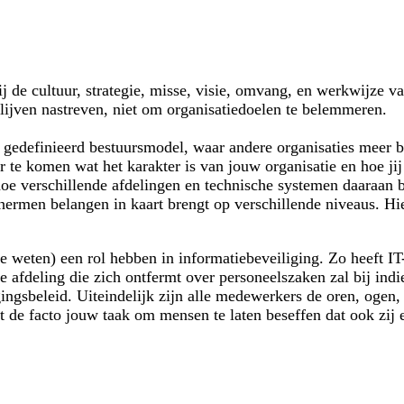
bij de cultuur, strategie, misse, visie, omvang, en werkwijze v
blijven nastreven, niet om organisatiedoelen te belemmeren.
k gedefinieerd bestuursmodel, waar andere organisaties meer 
r te komen wat het karakter is van jouw organisatie en hoe jij
 hoe verschillende afdelingen en technische systemen daaraan b
hermen belangen in kaart brengt op verschillende niveaus. Hier
te weten) een rol hebben in informatiebeveiliging. Zo heeft I
afdeling die zich ontfermt over personeelszaken zal bij ind
gsbeleid. Uiteindelijk zijn alle medewerkers de oren, ogen, 
et
de facto
jouw taak om mensen te laten beseffen dat ook zij e