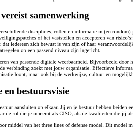
g vereist samenwerking
erschillende disciplines, rollen en informatie in (en rondom)
ligingspatches of het vaststellen en accepteren van risico’s: 
er dat iedereen zich bewust is van zijn of haar verantwoordelijk
atregelen op een passend niveau zijn ingericht.
eren van passende digitale weerbaarheid. Bijvoorbeeld door he
j de verbinding zoekt met jouw organisatie. Effectieve informa
anisatie loopt, maar ook bij de werkwijze, cultuur en mogelij
 en bestuursvisie
stuur aansluiten op elkaar. Jij en je bestuur hebben beiden e
naar de rol die je inneemt als CISO, als de kwaliteiten die jij
door middel van het
three lines of defense
model. Dit model ma