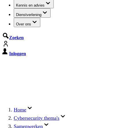
Kennis en advies
Dienstverlening
Over ons
Zoeken
Inloggen
De Cyberbeveiligingswet treedt op
15 augustus 2026 in werking
Registreer jouw organisatie nu op MijnNCSC met
eHerkenning of SSOnRijk.
Meer over registreren
Home
Cybersecurity thema's
Samenwerken