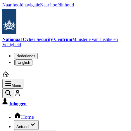
Naar hoofdnavigatie
Naar hoofdinhoud
Nationaal Cyber Security Centrum
Ministerie van Justitie en
Veiligheid
Taalkeuze
Nederlands
|
English
Menu
Inloggen
Hoofdnavigatie
Home
Actueel