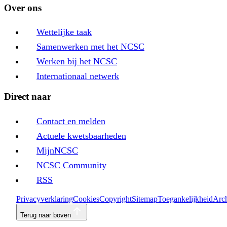
Over ons
Wettelijke taak
Samenwerken met het NCSC
Werken bij het NCSC
Internationaal netwerk
Direct naar
Contact en melden
Actuele kwetsbaarheden
MijnNCSC
NCSC Community
RSS
Privacyverklaring
Cookies
Copyright
Sitemap
Toegankelijkheid
Arch
Terug naar boven