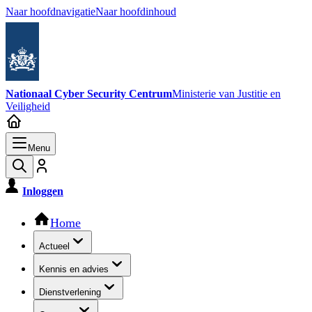
Naar hoofdnavigatie
Naar hoofdinhoud
Nationaal Cyber Security Centrum
Ministerie van Justitie en
Veiligheid
Menu
Inloggen
Hoofdnavigatie
Home
Actueel
Kennis en advies
Dienstverlening