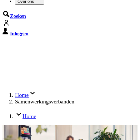
Over ons
Zoeken
Inloggen
De Cyberbeveiligingswet treedt op
15 augustus 2026 in werking
Registreer jouw organisatie nu op MijnNCSC met
eHerkenning of SSOnRijk.
Meer over registreren
Home
Samenwerkingsverbanden
Home