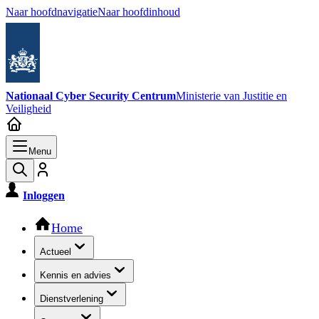
Naar hoofdnavigatie
Naar hoofdinhoud
Nationaal Cyber Security Centrum
Ministerie van Justitie en
Veiligheid
Menu
Inloggen
Hoofdnavigatie
Home
Actueel
Kennis en advies
Dienstverlening