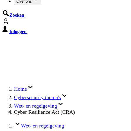
Over ons
Zoeken
Inloggen
De Cyberbeveiligingswet treedt op
15 augustus 2026 in werking
Registreer jouw organisatie nu op MijnNCSC met
eHerkenning of SSOnRijk.
Meer over registreren
Home
Cybersecurity thema's
Wet- en regelgeving
Cyber Resilience Act (CRA)
Wet- en regelgeving