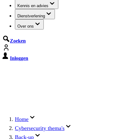
Kennis en advies
Dienstverlening
Over ons
Zoeken
Inloggen
De Cyberbeveiligingswet treedt op
15 augustus 2026 in werking
Registreer jouw organisatie nu op MijnNCSC met
eHerkenning of SSOnRijk.
Meer over registreren
Home
Cybersecurity thema's
Back-up