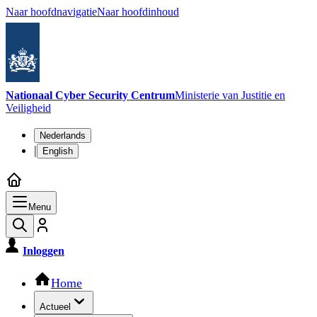
Naar hoofdnavigatie
Naar hoofdinhoud
Nationaal Cyber Security Centrum
Ministerie van Justitie en
Veiligheid
Taalkeuze
Nederlands
|
English
Menu
Inloggen
Hoofdnavigatie
Home
Actueel