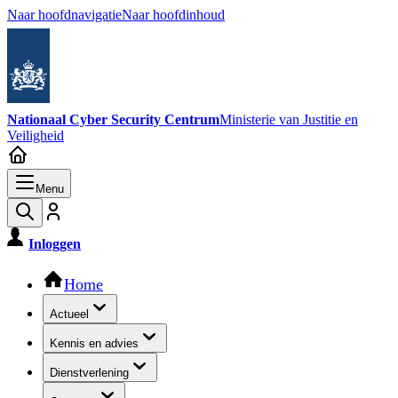
Naar hoofdnavigatie
Naar hoofdinhoud
Nationaal Cyber Security Centrum
Ministerie van Justitie en
Veiligheid
Menu
Inloggen
Hoofdnavigatie
Home
Actueel
Kennis en advies
Dienstverlening