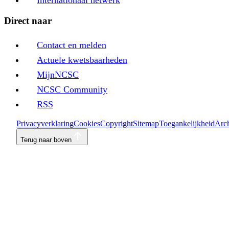
Direct naar
Contact en melden
Actuele kwetsbaarheden
MijnNCSC
NCSC Community
RSS
Privacyverklaring
Cookies
Copyright
Sitemap
Toegankelijkheid
Arch
Terug naar boven