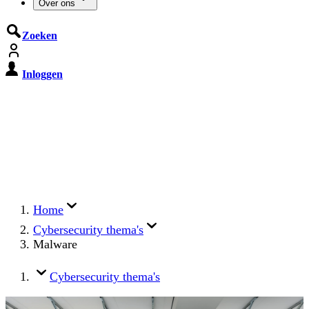
Over ons
Zoeken
Inloggen
De Cyberbeveiligingswet treedt op
15 augustus 2026 in werking
Registreer jouw organisatie nu op MijnNCSC met
eHerkenning of SSOnRijk.
Meer over registreren
Home
Cybersecurity thema's
Malware
Cybersecurity thema's