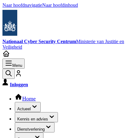
Naar hoofdnavigatie
Naar hoofdinhoud
Nationaal Cyber Security Centrum
Ministerie van Justitie en
Veiligheid
Menu
Inloggen
Hoofdnavigatie
Home
Actueel
Kennis en advies
Dienstverlening