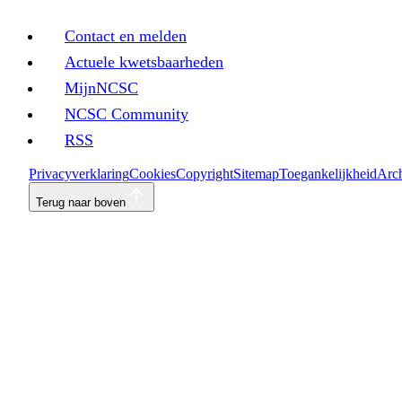
Contact en melden
Actuele kwetsbaarheden
MijnNCSC
NCSC Community
RSS
Privacyverklaring
Cookies
Copyright
Sitemap
Toegankelijkheid
Arch
Terug naar boven