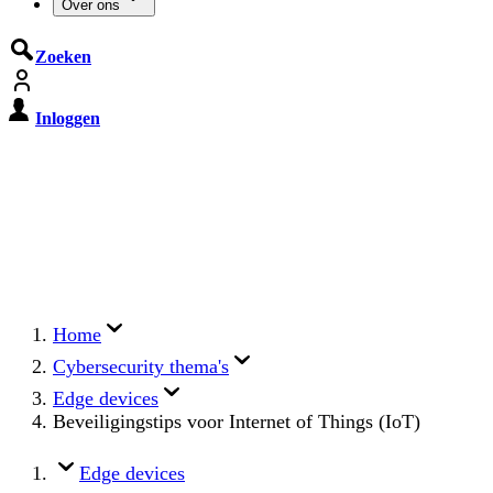
Over ons
Zoeken
Inloggen
De Cyberbeveiligingswet treedt op
15 augustus 2026 in werking
Registreer jouw organisatie nu op MijnNCSC met
eHerkenning of SSOnRijk.
Meer over registreren
Home
Cybersecurity thema's
Edge devices
Beveiligingstips voor Internet of Things (IoT)
Edge devices