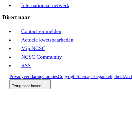
Internationaal netwerk
Direct naar
Contact en melden
Actuele kwetsbaarheden
MijnNCSC
NCSC Community
RSS
Privacyverklaring
Cookies
Copyright
Sitemap
Toegankelijkheid
Arch
Terug naar boven