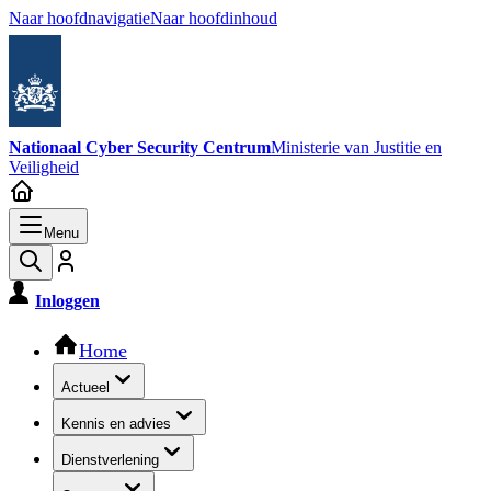
Naar hoofdnavigatie
Naar hoofdinhoud
Nationaal Cyber Security Centrum
Ministerie van Justitie en
Veiligheid
Menu
Inloggen
Hoofdnavigatie
Home
Actueel
Kennis en advies
Dienstverlening