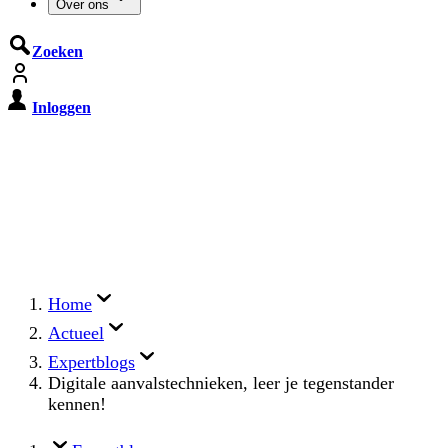
Over ons
Zoeken
Inloggen
De Cyberbeveiligingswet treedt op
15 augustus 2026 in werking
Registreer jouw organisatie nu op MijnNCSC met
eHerkenning of SSOnRijk.
Meer over registreren
Home
Actueel
Expertblogs
Digitale aanvalstechnieken, leer je tegenstander
kennen!