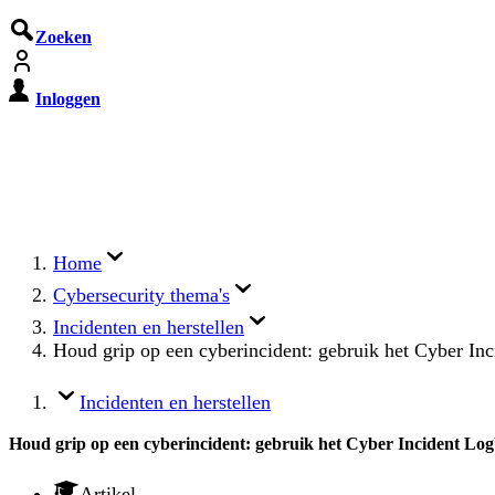
Zoeken
Inloggen
De Cyberbeveiligingswet treedt o
Registreer jouw organisatie nu op MijnNCSC met 
Home
Cybersecurity thema's
Incidenten en herstellen
Houd grip op een cyberincident: gebruik het Cyber In
Incidenten en herstellen
Houd grip op een cyberincident: gebruik het Cyber Incident Lo
Artikel