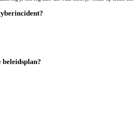
cyberincident?
e beleidsplan?