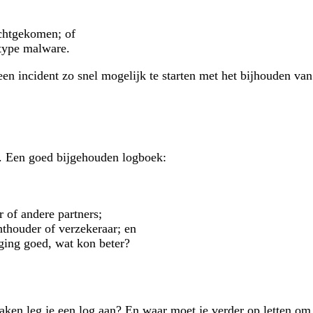
echtgekomen; of
type malware.
incident zo snel mogelijk te starten met het bijhouden van h
en. Een goed bijgehouden logboek:
 of andere partners;
hthouder of verzekeraar; en
 ging goed, wat kon beter?
zaken leg je een log aan? En waar moet je verder op letten o