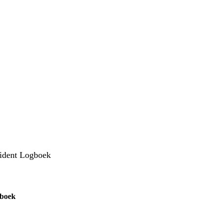
p 15 augustus 2026 in werking
eHerkenning of SSOnRijk.
Meer over registreren
cident Logboek
gboek