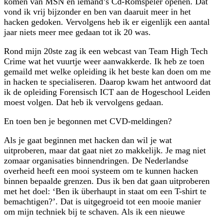
komen van MSN en iemand’s Cd-Romspeler openen. Dat
vond ik vrij bijzonder en ben van daaruit meer in het
hacken gedoken. Vervolgens heb ik er eigenlijk een aantal
jaar niets meer mee gedaan tot ik 20 was.
Rond mijn 20ste zag ik een webcast van Team High Tech
Crime wat het vuurtje weer aanwakkerde. Ik heb ze toen
gemaild met welke opleiding ik het beste kan doen om me
in hacken te specialiseren. Daarop kwam het antwoord dat
ik de opleiding Forensisch ICT aan de Hogeschool Leiden
moest volgen. Dat heb ik vervolgens gedaan.
En toen ben je begonnen met CVD-meldingen?
Als je gaat beginnen met hacken dan wil je wat
uitproberen, maar dat gaat niet zo makkelijk. Je mag niet
zomaar organisaties binnendringen. De Nederlandse
overheid heeft een mooi systeem om te kunnen hacken
binnen bepaalde grenzen. Dus ik ben dat gaan uitproberen
met het doel: ‘Ben ik überhaupt in staat om een T-shirt te
bemachtigen?’. Dat is uitgegroeid tot een mooie manier
om mijn techniek bij te schaven. Als ik een nieuwe