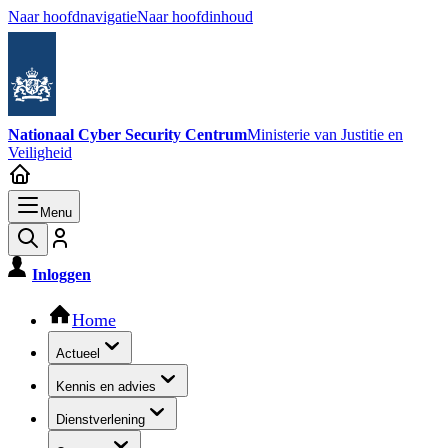
Naar hoofdnavigatie
Naar hoofdinhoud
Nationaal Cyber Security Centrum
Ministerie van Justitie en
Veiligheid
Menu
Inloggen
Hoofdnavigatie
Home
Actueel
Kennis en advies
Dienstverlening