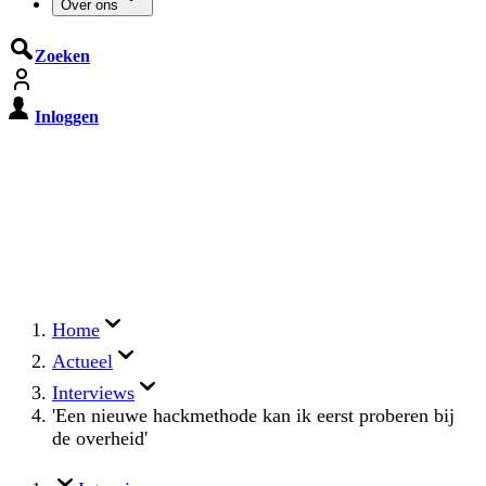
Over ons
Zoeken
Inloggen
De Cyberbeveiligingswet treedt op
15 augustus 2026 in werking
Registreer jouw organisatie nu op MijnNCSC met
eHerkenning of SSOnRijk.
Meer over registreren
Home
Actueel
Interviews
'Een nieuwe hackmethode kan ik eerst proberen bij
de overheid'