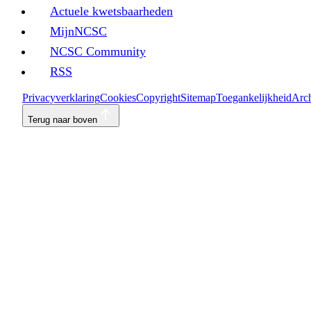
Actuele kwetsbaarheden
MijnNCSC
NCSC Community
RSS
Privacyverklaring
Cookies
Copyright
Sitemap
Toegankelijkheid
Arch
Terug naar boven