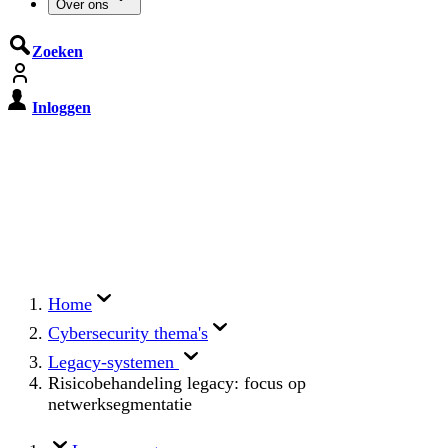
Over ons
Zoeken
Inloggen
De Cyberbeveiligingswet treedt op
15 augustus 2026 in werking
Registreer jouw organisatie nu op MijnNCSC met
eHerkenning of SSOnRijk.
Meer over registreren
Home
Cybersecurity thema's
Legacy-systemen
Risicobehandeling legacy: focus op
netwerksegmentatie