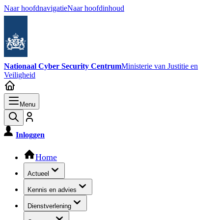
Naar hoofdnavigatie
Naar hoofdinhoud
Nationaal Cyber Security Centrum
Ministerie van Justitie en
Veiligheid
Menu
Inloggen
Hoofdnavigatie
Home
Actueel
Kennis en advies
Dienstverlening