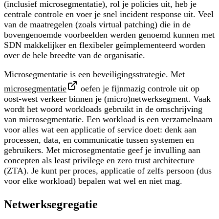
(inclusief microsegmentatie), rol je policies uit, heb je
centrale controle en voer je snel incident response uit. Veel
van de maatregelen (zoals virtual patching) die in de
bovengenoemde voorbeelden werden genoemd kunnen met
SDN makkelijker en flexibeler geïmplementeerd worden
over de hele breedte van de organisatie.
Microsegmentatie is een
beveiligingsstrategie.
Met
microsegmentatie
oefen je fijnmazig controle uit op
oost-west verkeer binnen je (micro)netwerksegment. Vaak
wordt het woord
workloads
gebruikt in de omschrijving
van microsegmentatie. Een workload is een verzamelnaam
voor alles wat een applicatie of service doet: denk aan
processen, data, en communicatie tussen systemen en
gebruikers. Met microsegmentatie geef je invulling aan
concepten als
least privilege
en
zero trust architecture
(ZTA)
. Je kunt per proces, applicatie of zelfs persoon (dus
voor elke workload) bepalen wat wel en niet mag.
Netwerksegregatie