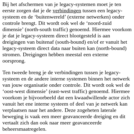
Bij het afschermen van je legacy-systemen moet je ten
eerste zorgen dat je de
verbindingen
tussen een legacy-
systeem en de ‘buitenwereld’ (externe netwerken) onder
controle brengt. Dit wordt ook wel de ‘
noord-zuid
dimensie’ (
north-south traffic
) genoemd. Hiermee voorkom
je dat je legacy-systeem direct blootgesteld is aan
dreigingen van buitenaf (
south-bound
) en/of er vanuit het
legacy-systeem direct data naar buiten kan (
north-bound
)
stromen. Dreigingen hebben meestal een externe
oorsprong.
Ten tweede breng je de verbindingen tussen je legacy-
systeem en de andere interne systemen binnen het netwerk
van jouw organisatie onder controle. Dit wordt ook wel de
‘
oost-west
dimensie’ (
east-west
traffic) genoemd. Hiermee
voorkom je bijvoorbeeld dat een kwaadwillende actor zich
vanuit het ene interne systeem of deel van je netwerk kan
verplaatsen naar het andere. Deze zogeheten
laterale
beweging is vaak een meer geavanceerde dreiging en dit
vertaalt zich dan ook naar meer geavanceerde
beheersmaatregelen.