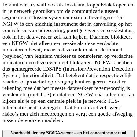
Je kunt een firewall ook als losstaand koppelvlak kopen en
in je netwerk gebruiken om de communicatie tussen
segmenten of tussen systemen extra te beveiligen. Een
NGFW is een krachtig instrument dat in aanvulling op het
controleren van adressering, poortgegevens en sessiestatus,
ook in het dataverkeer zelf kan kijken. Daarmee blokkeert
een NFGW niet alleen een sessie als deze verdachte
indicatoren bevat, maar is deze ook in staat de inhoud
(
payload
) van legitiem verkeer te controleren op verdachte
indicatoren en deze eventueel blokkeren. NGFW’s hebben
dus geïntegreerde IDS/IPS (Intrusion/Prevention Detection
System)-functionaliteit. Dat betekent dat je respectievelijk
reactief of proactief op dreiging kunt reageren. Houd er
rekening mee dat het meeste dataverkeer tegenwoordig is
versleuteld (met TLS) en dat een NGFW daar alleen in kan
kijken als je op een centrale plek in je netwerk TLS-
interceptie hebt ingeregeld. Dat kan op zichzelf weer
risico’s met zich meebrengen en vergt een goede afweging
tussen de voor- en nadelen.
Voorbeeld: legacy SCADA-server – en het concept van virtual