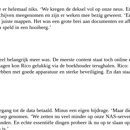
e er helemaal niks. ‘We kregen de deksel vol op onze neus. En
chijven meegenomen en zijn er weken mee bezig geweest. ‘Er i
de juiste mappen. Het was een grote brei aan documenten en a
n speld in een hooiberg.’
heel belangrijk meer was. De meeste content staat toch online
rslagen kon Rico gelukkig via de boekhouder terughalen. Rico: 
bben met goede apparatuur en sterke beveiliging. En dan staat
egang tot de data betaald. Minus een eigen bijdrage. ‘Maar die
e loep genomen. ‘We zetten nu veel minder op onze NAS-serv
anden. En echte essentiële dingen probeer ik nu op te slaan op 
 is.’