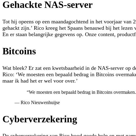
Gehackte NAS-server
Tot hij opeens op een maandagochtend in het voorjaar van 2
gehackt zijn.’ Rico kreeg het Spaans benauwd bij het lezen 
En er staan belangrijke gegevens op. Onze content, productf
Bitcoins
Wat bleek? Er zat een kwetsbaarheid in de NAS-server op d
Rico: ‘We moesten een bepaald bedrag in Bitcoins overmaken
maar ik had het er wel voor over.’
“
We moesten een bepaald bedrag in Bitcoins overmaken. V
—
Rico Nieuwenhuijse
Cyberverzekering
De
cyberverzekering
van Rico bood goede hulp en met name ee