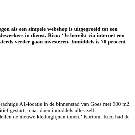
on als een simpele webshop is uitgegroeid tot een
werkers in dienst. Rico: ‘Je bereikt via internet een
 steeds verder gaan investeren. Inmiddels is 70 procent
n prachtige A1-locatie in de binnenstad van Goes met 900 m2
ef gestart, maar doen inmiddels alles zelf:
dellen de nieuwe kledinglijnen tonen.’ Kortom, Rico had de