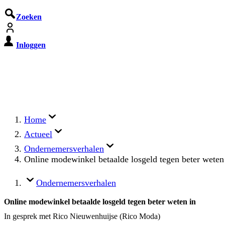
Zoeken
Inloggen
De Cyberbeveiligingswet treedt o
Registreer jouw organisatie nu op MijnNCSC met 
Home
Actueel
Ondernemersverhalen
Online modewinkel betaalde losgeld tegen beter weten
Ondernemersverhalen
Online modewinkel betaalde losgeld tegen beter weten in
In gesprek met Rico Nieuwenhuijse (Rico Moda)