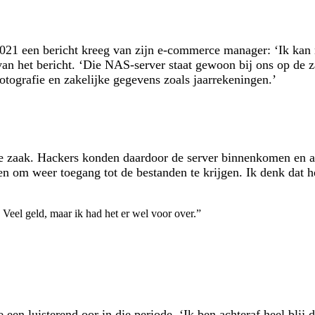
021 een bericht kreeg van zijn e-commerce manager: ‘Ik kan 
van het bericht. ‘Die NAS-server staat gewoon bij ons op de z
otografie en zakelijke gegevens zoals jaarrekeningen.’
e zaak. Hackers konden daardoor de server binnenkomen en al
 om weer toegang tot de bestanden te krijgen. Ik denk dat h
eel geld, maar ik had het er wel voor over.
”
n luisterend oor in die periode. ‘Ik ben achteraf heel blij 