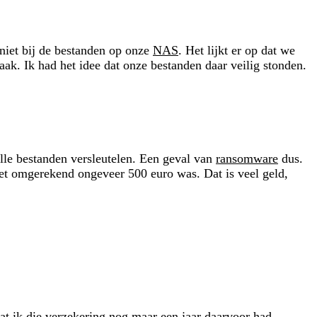
niet bij de bestanden op onze
NAS
. Het lijkt er op dat we
aak. Ik had het idee dat onze bestanden daar veilig stonden.
le bestanden versleutelen. Een geval van
ransomware
dus.
et omgerekend ongeveer 500 euro was. Dat is veel geld,
dat ik die verzekering nog maar een jaar daarvoor had