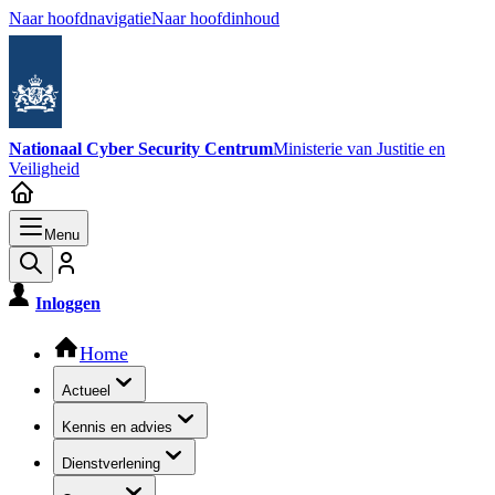
Naar hoofdnavigatie
Naar hoofdinhoud
Nationaal Cyber Security Centrum
Ministerie van Justitie en
Veiligheid
Menu
Inloggen
Hoofdnavigatie
Home
Actueel
Kennis en advies
Dienstverlening