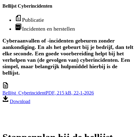
Bellijst Cyberincidenten
Publicatie
Incidenten en herstellen
Cyberaanvallen of -incidenten gebeuren zonder
aankondiging. En als het gebeurt bij je bedrijf, dan telt
elke seconde. Een goede voorbereiding helpt bij het
verhelpen van (de gevolgen van) cyberincidenten. Een
simpel, maar belangrijk hulpmiddel hierbij is de
bellijst.
Bellijst_Cyberincident
PDF
, 215 kB
, 22-1-2026
Download