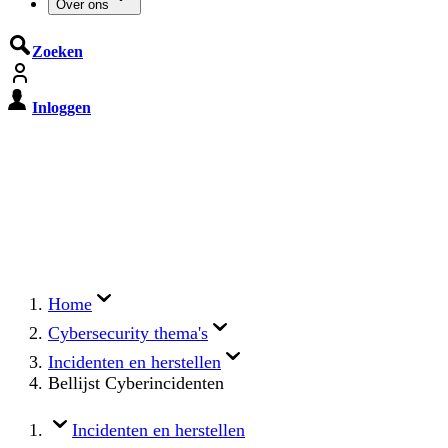
Over ons
Zoeken
Inloggen
De Cyberbeveiligingswet treedt op
15 augustus 2026 in werking
Registreer jouw organisatie nu op MijnNCSC met
eHerkenning of SSOnRijk.
Meer over registreren
Home
Cybersecurity thema's
Incidenten en herstellen
Bellijst Cyberincidenten
Incidenten en herstellen