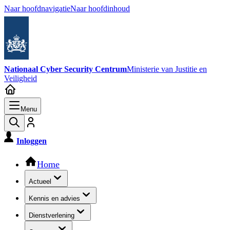
Naar hoofdnavigatie
Naar hoofdinhoud
Nationaal Cyber Security Centrum
Ministerie van Justitie en
Veiligheid
Menu
Inloggen
Hoofdnavigatie
Home
Actueel
Kennis en advies
Dienstverlening