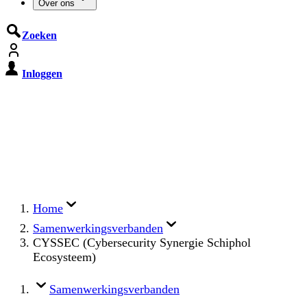
Over ons
Zoeken
Inloggen
De Cyberbeveiligingswet treedt op
15 augustus 2026 in werking
Registreer jouw organisatie nu op MijnNCSC met
eHerkenning of SSOnRijk.
Meer over registreren
Home
Samenwerkingsverbanden
CYSSEC (Cybersecurity Synergie Schiphol
Ecosysteem)
Samenwerkingsverbanden