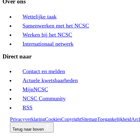
Over ons
Wettelijke taak
Samenwerken met het NCSC
Werken bij het NCSC
Internationaal netwerk
Direct naar
Contact en melden
Actuele kwetsbaarheden
MijnNCSC
NCSC Community
RSS
Privacyverklaring
Cookies
Copyright
Sitemap
Toegankelijkheid
Arch
Terug naar boven