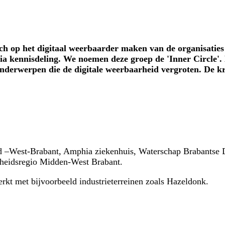
op het digitaal weerbaarder maken van de organisaties die
via kennisdeling. We noemen deze groep de 'Inner Circle'. 
onderwerpen die de digitale weerbaarheid vergroten. De k
and –West-Brabant, Amphia ziekenhuis, Waterschap Brabantse D
gheidsregio Midden-West Brabant.
erkt met bijvoorbeeld industrieterreinen zoals Hazeldonk.