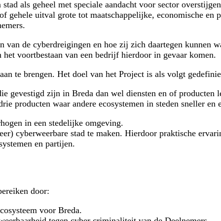
tad als geheel met speciale aandacht voor sector overstijgend
 of gehele uitval grote tot maatschappelijke, economische en p
nemers.
n van de cyberdreigingen en hoe zij zich daartegen kunnen w
n het voortbestaan van een bedrijf hierdoor in gevaar komen.
an te brengen. Het doel van het Project is als volgt gedefinie
die gevestigd zijn in Breda dan wel diensten en of producten
drie producten waar andere ecosystemen in steden sneller en 
hogen in een stedelijke omgeving.
r) cyberweerbare stad te maken. Hierdoor praktische ervarin
systemen en partijen.
ereiken door:
Ecosysteem voor Breda.
 weerbaarheid tegen cyber criminaliteit van de Deelnemers.