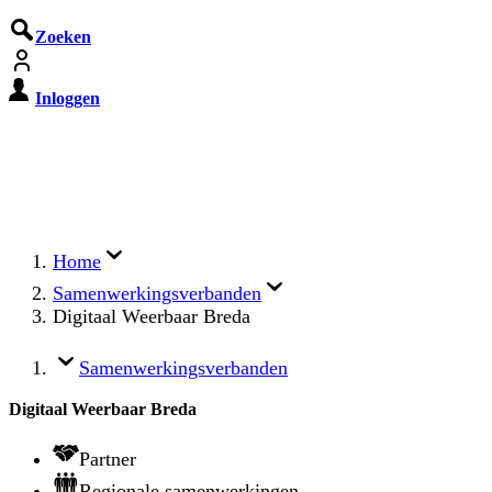
Zoeken
Inloggen
De Cyberbeveiligingswet treedt o
Registreer jouw organisatie nu op MijnNCSC met 
Home
Samenwerkingsverbanden
Digitaal Weerbaar Breda
Samenwerkingsverbanden
Digitaal Weerbaar Breda
Partner
Regionale samenwerkingen