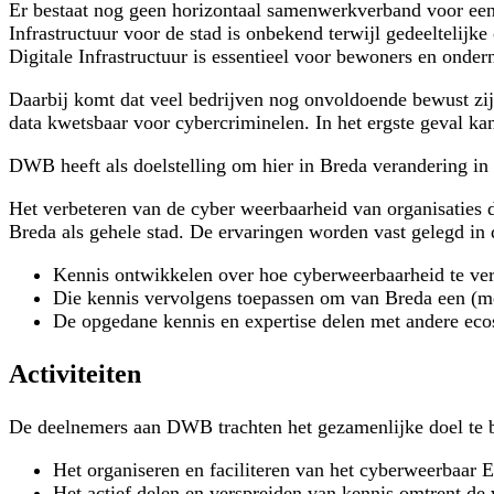
Er bestaat nog geen horizontaal samenwerkverband voor een s
Infrastructuur voor de stad is onbekend terwijl gedeeltelijke
Digitale Infrastructuur is essentieel voor bewoners en onder
Daarbij komt dat veel bedrijven nog onvoldoende bewust zij
data kwetsbaar voor cybercriminelen. In het ergste geval ka
DWB heeft als doelstelling om hier in Breda verandering in a
Het verbeteren van de cyber weerbaarheid van organisaties 
Breda als gehele stad. De ervaringen worden vast gelegd in 
Kennis ontwikkelen over hoe cyberweerbaarheid te ver
Die kennis vervolgens toepassen om van Breda een (mee
De opgedane kennis en expertise delen met andere eco
Activiteiten
De deelnemers aan DWB trachten het gezamenlijke doel te b
Het organiseren en faciliteren van het cyberweerbaar 
Het actief delen en verspreiden van kennis omtrent de