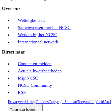
Over ons
Wettelijke taak
Samenwerken met het NCSC
Werken bij het NCSC
Internationaal netwerk
Direct naar
Contact en melden
Actuele kwetsbaarheden
MijnNCSC
NCSC Community
RSS
Privacyverklaring
Cookies
Copyright
Sitemap
Toegankelijkheid
Arch
Terug naar boven