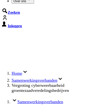
Over ons
Zoeken
Inloggen
De Cyberbeveiligingswet treedt op
15 augustus 2026 in werking
Registreer jouw organisatie nu op MijnNCSC met
eHerkenning of SSOnRijk.
Meer over registreren
Home
Samenwerkingsverbanden
Vergroting cyberweerbaarheid
groentezaadveredelingsbedrijven
Samenwerkingsverbanden