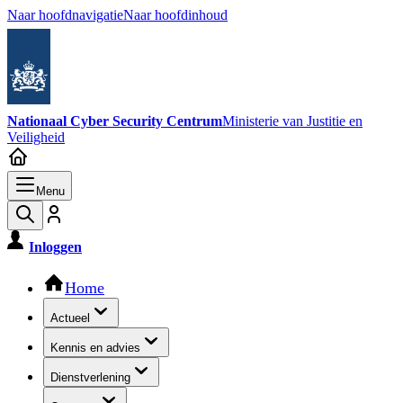
Naar hoofdnavigatie
Naar hoofdinhoud
Nationaal Cyber Security Centrum
Ministerie van Justitie en
Veiligheid
Menu
Inloggen
Hoofdnavigatie
Home
Actueel
Kennis en advies
Dienstverlening