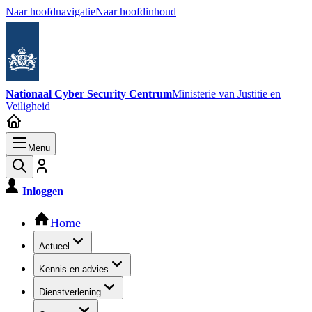
Naar hoofdnavigatie
Naar hoofdinhoud
Nationaal Cyber Security Centrum
Ministerie van Justitie en
Veiligheid
Menu
Inloggen
Hoofdnavigatie
Home
Actueel
Kennis en advies
Dienstverlening