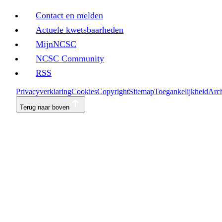
Contact en melden
Actuele kwetsbaarheden
MijnNCSC
NCSC Community
RSS
Privacyverklaring
Cookies
Copyright
Sitemap
Toegankelijkheid
Arch
Terug naar boven