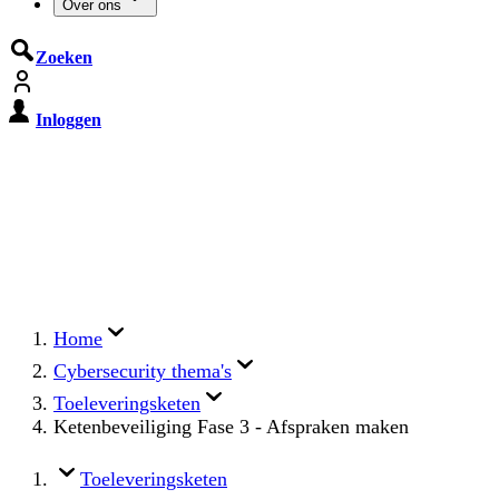
Over ons
Zoeken
Inloggen
De Cyberbeveiligingswet treedt op
15 augustus 2026 in werking
Registreer jouw organisatie nu op MijnNCSC met
eHerkenning of SSOnRijk.
Meer over registreren
Home
Cybersecurity thema's
Toeleveringsketen
Ketenbeveiliging Fase 3 - Afspraken maken
Toeleveringsketen