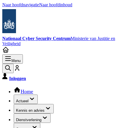
Naar hoofdnavigatie
Naar hoofdinhoud
Nationaal Cyber Security Centrum
Ministerie van Justitie en
Veiligheid
Menu
Inloggen
Hoofdnavigatie
Home
Actueel
Kennis en advies
Dienstverlening