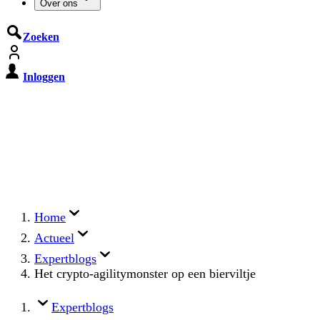
Over ons
Zoeken
Inloggen
De Cyberbeveiligingswet treedt op
15 augustus 2026 in werking
Registreer jouw organisatie nu op MijnNCSC met
eHerkenning of SSOnRijk.
Meer over registreren
Home
Actueel
Expertblogs
Het crypto-agilitymonster op een bierviltje
Expertblogs