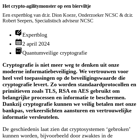
Het crypto-agilitymonster op een bierviltje
Een expertblog van dr.ir. Dion Koeze, Onderzoeker NCSC & dr.ir.
Robert Seepers, Specialistisch adviseur NCSC
Expertblog
2 april 2024
Quantumveilige cryptografie
Cryptografie is niet meer weg te denken uit onze
moderne informatiebeveiliging. We vertrouwen voor
heel veel toepassingen op de beveiligingswaarde die
cryptografie levert. Zo worden standaardprotocollen en
primitieven zoals TLS, RSA en AES gebruikt om
belangrijke processen en informatie te beschermen.
Dankzij cryptografie kunnen we veilig betalen met onze
bankpas, verkeerslichten aansturen en vertrouwelijke
informatie versleutelen.
De geschiedenis laat zien dat cryptosystemen ‘gebroken’
kunnen worden, bijvoorbeeld door zwaktes in de