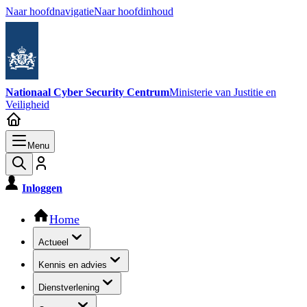
Naar hoofdnavigatie
Naar hoofdinhoud
Nationaal Cyber Security Centrum
Ministerie van Justitie en
Veiligheid
Menu
Inloggen
Hoofdnavigatie
Home
Actueel
Kennis en advies
Dienstverlening