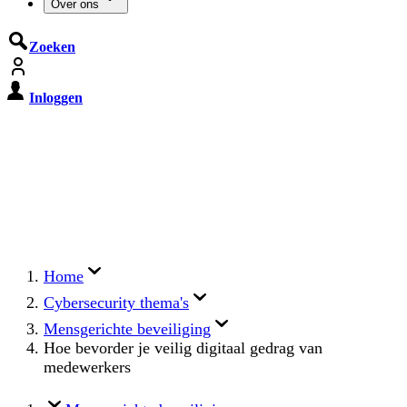
Over ons
Zoeken
Inloggen
De Cyberbeveiligingswet treedt op
15 augustus 2026 in werking
Registreer jouw organisatie nu op MijnNCSC met
eHerkenning of SSOnRijk.
Meer over registreren
Home
Cybersecurity thema's
Mensgerichte beveiliging
Hoe bevorder je veilig digitaal gedrag van
medewerkers